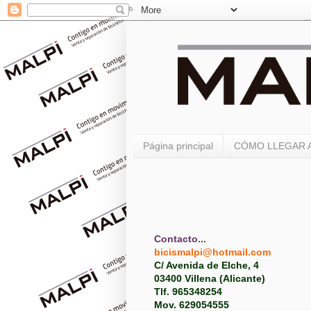
Página principal
CÓMO LLEGAR A
Contacto...
bicismalpi@hotmail.com
C/ Avenida de Elche, 4
03400 Villena (Alicante)
Tlf. 965348254
Mov. 629054555