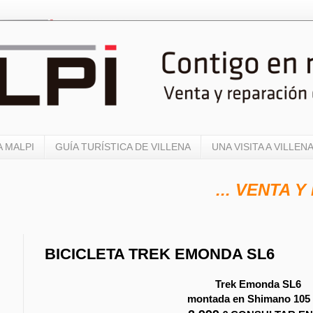
 MALPI
GUÍA TURÍSTICA DE VILLENA
UNA VISITA A VILLEN
... VENTA Y RE
BICICLETA TREK EMONDA SL6
Trek Emonda SL6
montada en Shimano 105 